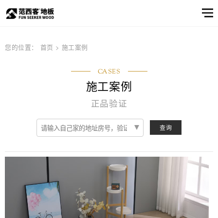
范西客风采
产品选样
产品筛选
企业资讯
服务
关于
您的位置：
首页
>
施工案例
窗口
我们
关于我们
公司简介
顾客之声
产品
CASES
实木地板
公司简介
实木地热地板
品牌文化
多层实木地板
施工案例
产品选样
品牌文化
信息
正品验证
产品筛选
强化地板
产品选样
产品筛选
查询
邮件联系我们