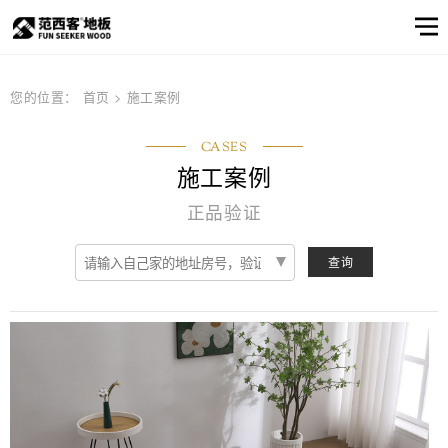
范西客风采
产品选样
产品筛选
企业资讯
服务
关于
您的位置：
首页
>
施工案例
窗口
我们
关于我们
公司简介
顾客之声
产品
CASES
实木地板
公司简介
实木地热地板
品牌文化
多层实木地板
施工案例
产品选样
品牌文化
信息
正品验证
产品筛选
强化地板
产品选样
产品筛选
查询
邮件联系我们