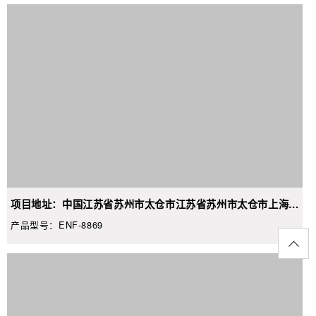
项目地址：中国江苏省苏州市太仓市江苏省苏州市太仓市上海东
路**-**号**-**室宝岛眼镜
产品型号：ENF-8869