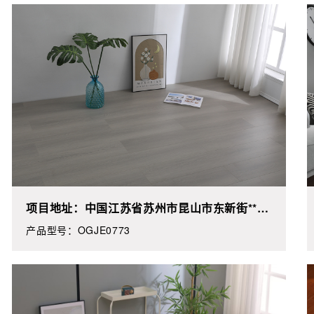
地板
产品选样
项目地址：中国江苏省苏州市昆山市东新街**号
江上雅苑**栋**楼西户**
产品型号：OGJE0773