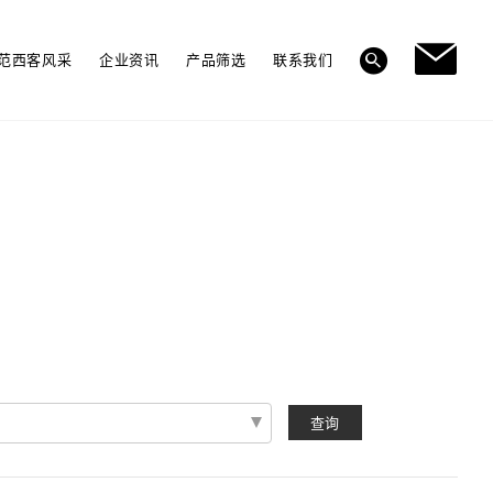
范西客风采
企业资讯
产品筛选
联系我们
多层实木地板
查询