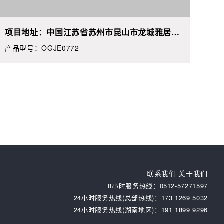
项目地址：中国江苏省苏州市昆山市龙城雅居**
栋**
产品型号：OGJE0772
联系我们
关于我们
8小时服务热线：0512-57271597
24小时服务热线(总部热线)：173 1269 5032
24小时服务热线(湖南地区)：‭191 1899 9296‬