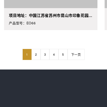
项目地址：中国江苏省苏州市昆山市印象花园**
期**栋**
产品型号：EO66
1
2
3
4
5
下一页