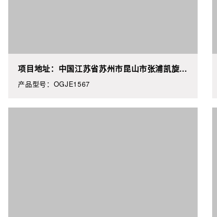
项目地址：中国江苏省苏州市昆山市张浦凯旋名
筑**栋**室
产品型号：OGJE1567