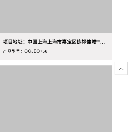
项目地址：中国上海上海市嘉定区练祁佳城**栋
**室
产品型号：OGJEO756