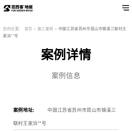
范西客风采
产品选样
产品筛选
企业资讯
服务
关于
您的位置：
首页
>
施工案例
>
中国江苏省苏州市昆山市锦溪三联村王
家浜**号
窗口
我们
关于我们
公司简介
顾客之声
产品
实木地板
公司简介
实木地热地板
品牌文化
多层实木地板
案例详情
产品选样
品牌文化
信息
产品筛选
案例信息
强化地板
产品选样
产品筛选
案例地址:
中国江苏省苏州市昆山市锦溪三
邮件联系我们
联村王家浜**号