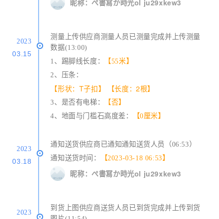
昵称：ぺ書冩か時光ol ju29xkew3
测量上传供应商测量人员已测量完成并上传测量
2023
数据(13:00)
03.15
1、踢脚线长度：
【55米】
2、压条：
【形状：T子扣】
【长度：2根】
3、是否有电梯：
【否】
4、地面与门槛石高度差：
【0厘米】
通知送货供应商已通知通知送货人员（06:53）
2023
通知送货时间：
【2023-03-18 06:53】
03.18
昵称：ぺ書冩か時光ol ju29xkew3
到货上图供应商送货人员已到货完成并上传到货
2023
图片(11:54)