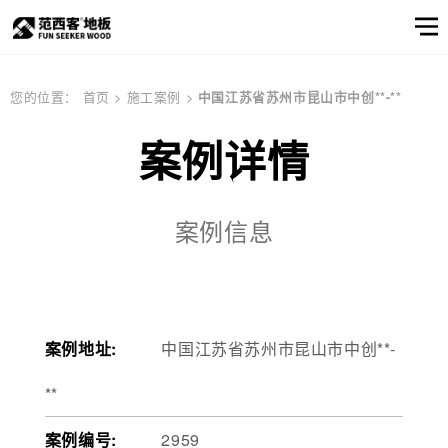
范西客风采
产品选样
产品筛选
企业资讯
服务
关于
您的位置：
首页
>
施工案例
>
中国江苏省苏州市昆山市中创**-**
窗口
我们
关于我们
公司简介
顾客之声
案例详情
产品
实木地板
公司简介
实木地热地板
品牌文化
多层实木地板
产品选样
品牌文化
信息
产品筛选
案例信息
强化地板
产品选样
产品筛选
案例地址:
中国江苏省苏州市昆山市中创**-
**
邮件联系我们
案例编号:
2959