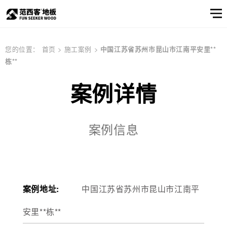
范西客风采
产品选样
产品筛选
企业资讯
服务
关于
您的位置：
首页
>
施工案例
>
中国江苏省苏州市昆山市江南平安里**
栋**
窗口
我们
关于我们
公司简介
顾客之声
产品
实木地板
公司简介
实木地热地板
品牌文化
多层实木地板
案例详情
产品选样
品牌文化
信息
产品筛选
案例信息
强化地板
产品选样
产品筛选
案例地址:
中国江苏省苏州市昆山市江南平
邮件联系我们
安里**栋**