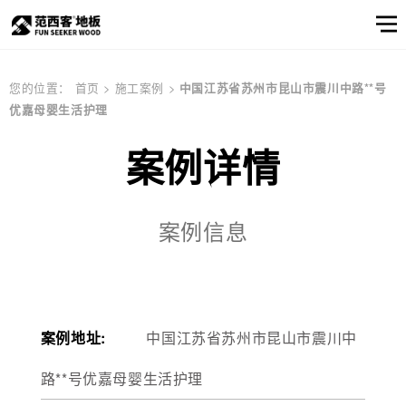
范西客风采
产品选样
产品筛选
企业资讯
服务
关于
您的位置：
首页
>
施工案例
>
中国江苏省苏州市昆山市震川中路**号
优嘉母婴生活护理
窗口
我们
关于我们
公司简介
顾客之声
产品
实木地板
公司简介
实木地热地板
品牌文化
多层实木地板
案例详情
产品选样
品牌文化
信息
产品筛选
案例信息
强化地板
产品选样
产品筛选
案例地址:
中国江苏省苏州市昆山市震川中
邮件联系我们
路**号优嘉母婴生活护理