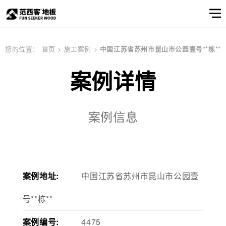
范西客风采
产品选样
产品筛选
企业资讯
服务
关于
您的位置：
首页
>
施工案例
>
中国江苏省苏州市昆山市公园壹号**栋**
窗口
我们
关于我们
公司简介
顾客之声
案例详情
产品
实木地板
公司简介
实木地热地板
品牌文化
多层实木地板
产品选样
品牌文化
信息
产品筛选
案例信息
强化地板
产品选样
产品筛选
案例地址:
中国江苏省苏州市昆山市公园壹
号**栋**
邮件联系我们
案例编号:
4475