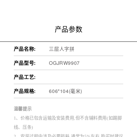
产品参数
产品名称:
三层人字拼
产品型号:
OGJRW9907
产品工艺:
产品规格:
606*104(毫米)
温馨提示
1、价格已包含运输及安装费用,但不含辅料费用(如踢脚
线、压条)
2、安装过程中涉及必要损耗,通常为5%左右,购买时建议