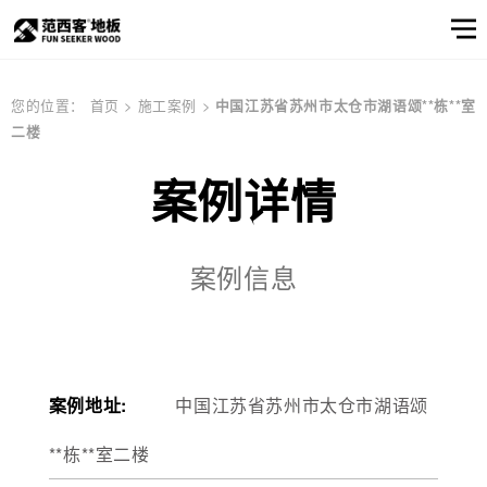
范西客风采
产品选样
产品筛选
企业资讯
服务
关于
您的位置：
首页
>
施工案例
>
中国江苏省苏州市太仓市湖语颂**栋**室
二楼
窗口
我们
关于我们
公司简介
顾客之声
产品
实木地板
公司简介
实木地热地板
品牌文化
多层实木地板
案例详情
产品选样
品牌文化
信息
产品筛选
案例信息
强化地板
产品选样
产品筛选
案例地址:
中国江苏省苏州市太仓市湖语颂
邮件联系我们
**栋**室二楼