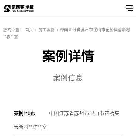
范西客风采
产品选样
产品筛选
企业资讯
服务
关于
您的位置：
首页
>
施工案例
>
中国江苏省苏州市昆山市花桥集善新村
**栋**室
窗口
我们
关于我们
公司简介
顾客之声
产品
实木地板
公司简介
实木地热地板
品牌文化
多层实木地板
案例详情
产品选样
品牌文化
信息
产品筛选
案例信息
强化地板
产品选样
产品筛选
案例地址:
中国江苏省苏州市昆山市花桥集
邮件联系我们
善新村**栋**室