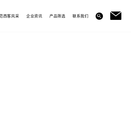
范西客风采
企业资讯
产品筛选
联系我们
多层实木地板