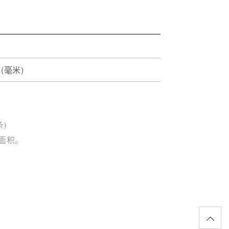
8(毫米)
)
面积。