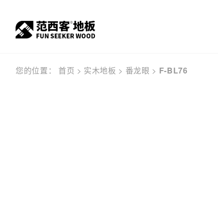
您的位置：
首页
>
实木地板
>
番龙眼
>
F-BL76
服务窗口
关于我们
顾客之声
实木
公司
产品信息