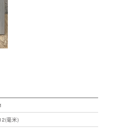
1
*12(毫米)