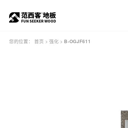
您的位置：
首页
>
强化
>
B-OGJF611
服务窗口
关于我们
顾客之声
实木
公司
产品信息