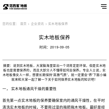
范西客风采
产品选样
产品筛选
企业资讯
服务
关于
您的位置：
首页
>
企业资讯
>
实木地板保养
窗口
我们
关于我们
公司简介
顾客之声
产品
实木地板保养
实木地板
公司简介
实木地热地板
品牌文化
多层实木地板
产品选样
品牌文化
信息
时间：2019-09-05
产品筛选
强化地板
产品选样
产品筛选
摘要：说到实木地板，大家脑海里冒出一个词肯定是环保，但是实木地
板也是需要保养的，而且大部分人不懂得如何去保养。专业人士说，实
木地板像女人一样，想要长期保持“高雅气质”，就一定要会“养”下面小编
就来和大家一起了解一下关于如何保养实木地板的知识吧！
一， 实木地板通风干燥的重要性
首先第一点实木地板的保养要确保室内的通风干燥性，在平时
邮件联系我们
清洗实木地板的时候，不要用过湿的拖把拖木地板，最好是经