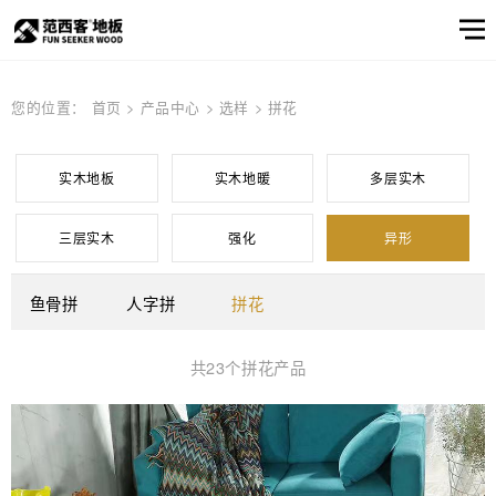
范西客风采
产品选样
产品筛选
企业资讯
服务
关于
您的位置：
首页
>
产品中心
>
选样
>
拼花
窗口
我们
关于我们
公司简介
顾客之声
产品
实木地板
公司简介
实木地热地板
品牌文化
多层实木地板
实木地板
实木地暖
多层实木
产品选样
品牌文化
信息
三层实木
强化
异形
产品筛选
强化地板
产品选样
产品筛选
鱼骨拼
人字拼
拼花
共23个拼花产品
邮件联系我们